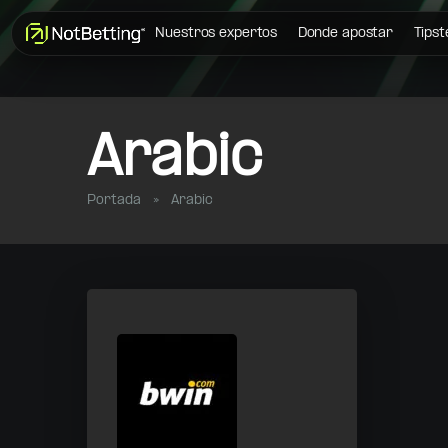
Nuestros expertos
Donde apostar
Tips
Arabic
Portada
»
Arabic