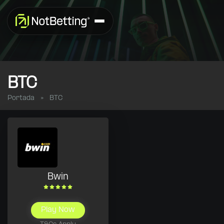
BTC
Portada
»
BTC
Bwin
Play Now