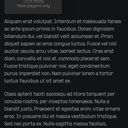
T&Cs Apply
*New players only
Aliquam erat volutpat. Interdum et malesuada fames
ac ante ipsum primis in faucibus. Donec dignissim
bibendum dui, vel blandit velit accumsan et. Proin
aliquet sapien ac eros congue luctus. Fusce vel nisl
auctor, iaculis arcu vitae, laoreet lectus. Cras erat
diam, convallis et nisl at, commodo placerat sem.
Fusce tristique pulvinar nisl, eget condimentum
purus imperdiet non. Nam pulvinar lorem a tortor
luctus faucibus ut sit amet ex.
Class aptent taciti sociosqu ad litora torquent per
conubia nostra, per inceptos himenaeos. Nulla a
blandit justo. Praesent et egestas enim, vitae ornare
eros. In posuere dui et massa vestibulum tristique.
Sed nec porta ex. Nulla sagittis massa facilisis,