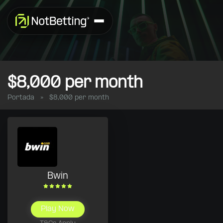
$8,000 per month
Portada
»
$8,000 per month
Bwin
Play Now