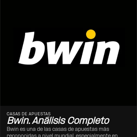
CASAS DE APUESTAS
Bwin. Análisis Completo
Bwin es una de las casas de apuestas más
reconocidas a nivel mundial, especialmente en