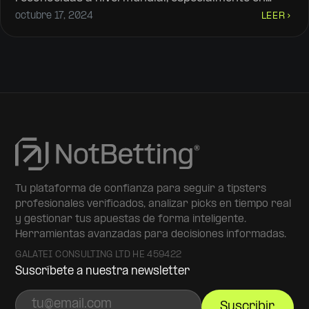
Europa. En esta reseña detallada,…
octubre 17, 2024
LEER
CHEVRON_RIGHT
Tu plataforma de confianza para seguir a tipsters
profesionales verificados, analizar picks en tiempo real
y gestionar tus apuestas de forma inteligente.
Herramientas avanzadas para decisiones informadas.
GALATEI CONSULTING LTD HE 459422
Suscríbete a nuestra newsletter
Suscribir