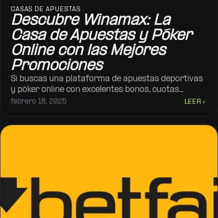
CASAS DE APUESTAS
Descubre Winamax: La
Casa de Apuestas y Póker
Online con las Mejores
Promociones
Si buscas una plataforma de apuestas deportivas
y póker online con excelentes bonos, cuotas
competitivas, una interfaz intuitiva y una
febrero 18, 2025
LEER
CHEVRON_RIGHT
comunidad…