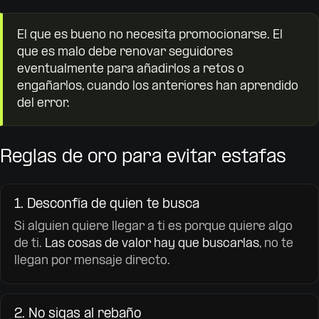
El que es bueno no necesita promocionarse. El
que es malo debe
renovar seguidores
eventualmente para añadirlos a retos o
engañarlos, cuando los anteriores han aprendido
del error.
Reglas de oro para evitar estafas
1. Desconfía de quien te busca
Si alguien quiere llegar a ti es porque quiere algo
de ti.
Las cosas de valor hay que buscarlas
, no te
llegan por mensaje directo.
2. No sigas al rebaño