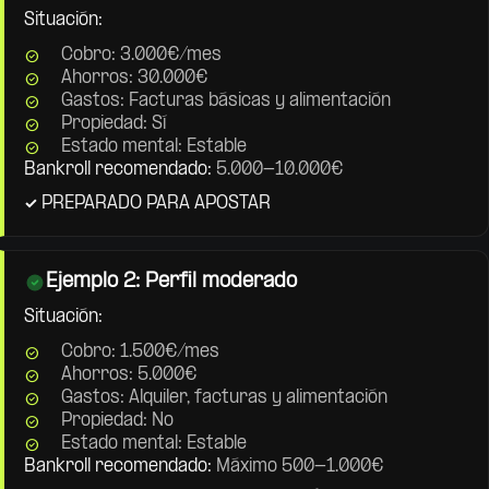
Situación:
Cobro: 3.000€/mes
Ahorros: 30.000€
Gastos: Facturas básicas y alimentación
Propiedad: Sí
Estado mental: Estable
Bankroll recomendado:
5.000-10.000€
✓ PREPARADO PARA APOSTAR
Ejemplo 2: Perfil moderado
Situación:
Cobro: 1.500€/mes
Ahorros: 5.000€
Gastos: Alquiler, facturas y alimentación
Propiedad: No
Estado mental: Estable
Bankroll recomendado:
Máximo 500-1.000€