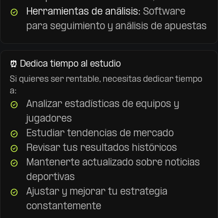
Herramientas de análisis:
Software
para seguimiento y análisis de apuestas
⏰ Dedica tiempo al estudio
Si quieres ser rentable, necesitas dedicar tiempo
a:
Analizar estadísticas de equipos y
jugadores
Estudiar tendencias de mercado
Revisar tus resultados históricos
Mantenerte actualizado sobre noticias
deportivas
Ajustar y mejorar tu estrategia
constantemente