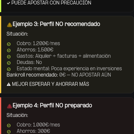
✓ PUEDE APOSTAR CON PRECAUCIÓN
Ejemplo 3: Perfil NO recomendado
Situación:
Cobro: 1.200€/mes
Ahorros: 1.500€
Gastos: Alquiler + facturas + alimentación
Deudas: No
Estado mental: Poca experiencia en inversiones
Bankroll recomendado:
0€ – NO APOSTAR AÚN
⚠ MEJOR ESPERAR Y AHORRAR MÁS
Ejemplo 4: Perfil NO preparado
Situación:
Cobro: 1.000€/mes
Ahorros: 300€