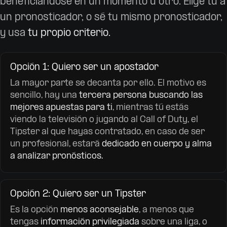
beneficiándose en un momento u otro. Elige tú a
un pronosticador, o sé tu mismo pronosticador,
y usa
tu propio criterio.
Opción 1: Quiero ser un apostador
La mayor parte se decanta por ello. El motivo es
sencillo, hay una
tercera persona buscando las
mejores apuestas para ti
, mientras tú estás
viendo la televisión o jugando al Call of Duty, el
Tipster al que hayas contratado, en caso de ser
un profesional, estará
dedicado en cuerpo y alma
a analizar pronósticos.
Opción 2: Quiero ser un Tipster
Es la opción
menos aconsejable
, a menos que
tengas
información
privilegiada
sobre una liga, o