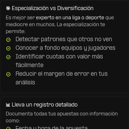
🎯 Especialización vs Diversificación
Es mejor ser
experto en una liga o deporte
que
mediocre en muchos. La especialización te
permite:
Detectar patrones que otros no ven
Conocer a fondo equipos y jugadores
Identificar cuotas con valor más
fácilmente
Reducir el margen de error en tus
análisis
📊 Lleva un registro detallado
Documenta todas tus apuestas con información
como:
Fecha y hora de la apuesta