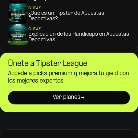
GUÍAS
¿Qué es un Tipster de Apuestas
Deportivas?
GUÍAS
Explicación de los Hándicaps en Apuestas
Deportivas
Únete a Tipster League
Accede a picks premium y mejora tu yield con
los mejores expertos.
Ver planes
arrow_forward