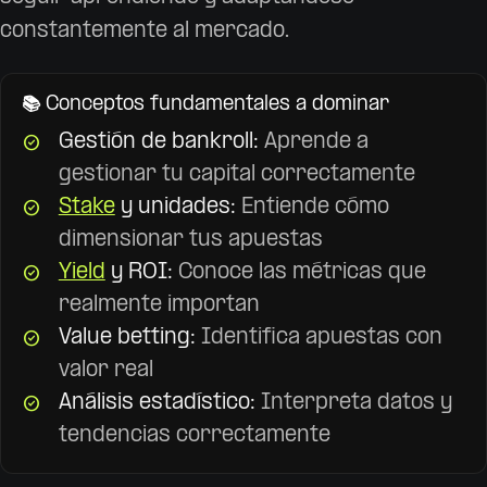
constantemente al mercado.
📚 Conceptos fundamentales a dominar
Gestión de bankroll:
Aprende a
gestionar tu capital correctamente
Stake
y unidades:
Entiende cómo
dimensionar tus apuestas
Yield
y ROI:
Conoce las métricas que
realmente importan
Value betting:
Identifica apuestas con
valor real
Análisis estadístico:
Interpreta datos y
tendencias correctamente