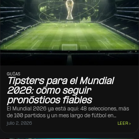
GUÍAS
Tipsters para el Mundial
2026: cómo seguir
pronósticos fiables
El Mundial 2026 ya está aquí: 48 selecciones, más
de 100 partidos y un mes largo de fútbol en
Estados…
julio 2, 2026
LEER
CHEVRON_RIGHT