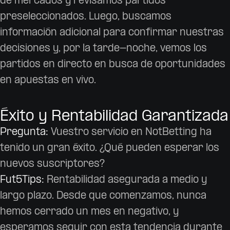
de mercados y revisamos partidos
preseleccionados. Luego, buscamos
información adicional para confirmar nuestras
decisiones y, por la tarde-noche, vemos los
partidos en directo en busca de oportunidades
en apuestas en vivo.
Éxito y Rentabilidad Garantizada
Pregunta:
Vuestro servicio en NotBetting ha
tenido un gran éxito. ¿Qué pueden esperar los
nuevos suscriptores?
Fut5Tips:
Rentabilidad asegurada a medio y
largo plazo. Desde que comenzamos, nunca
hemos cerrado un mes en negativo, y
esperamos seguir con esta tendencia durante