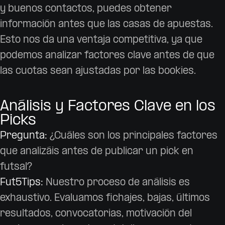
y buenos contactos, puedes obtener
información antes que las casas de apuestas.
Esto nos da una ventaja competitiva, ya que
podemos analizar factores clave antes de que
las cuotas sean ajustadas por las bookies.
Análisis y Factores Clave en los
Picks
Pregunta:
¿Cuáles son los principales factores
que analizáis antes de publicar un pick en
futsal?
Fut5Tips:
Nuestro proceso de análisis es
exhaustivo. Evaluamos fichajes, bajas, últimos
resultados, convocatorias, motivación del