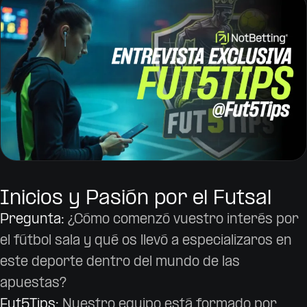
Inicios y Pasión por el Futsal
Pregunta:
¿Cómo comenzó vuestro interés por
el fútbol sala y qué os llevó a especializaros en
este deporte dentro del mundo de las
apuestas?
Fut5Tips:
Nuestro equipo está formado por