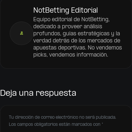
NotBetting Editorial
Equipo editorial de NotBetting,
dedicado a proveer análisis
person
profundos, guías estratégicas y la
verdad detrás de los mercados de
apuestas deportivas. No vendemos
picks, vendemos información.
Deja una respuesta
Tu dirección de correo electrónico no será publicada.
Los campos obligatorios están marcados con *