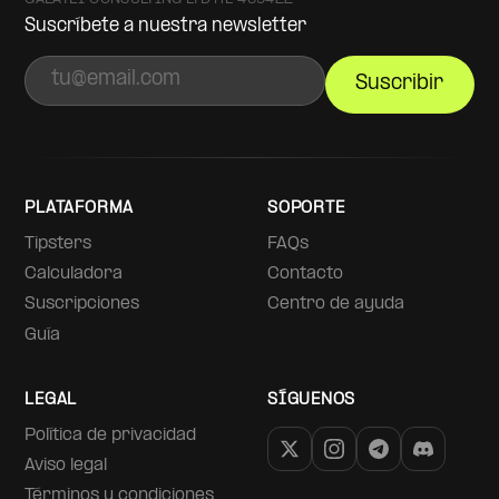
GALATEI CONSULTING LTD HE 459422
Suscríbete a nuestra newsletter
Suscribir
PLATAFORMA
SOPORTE
Tipsters
FAQs
Calculadora
Contacto
Suscripciones
Centro de ayuda
Guía
LEGAL
SÍGUENOS
Política de privacidad
Aviso legal
Términos y condiciones