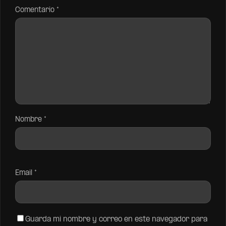
Comentario *
Nombre *
Email *
Guarda mi nombre y correo en este navegador para