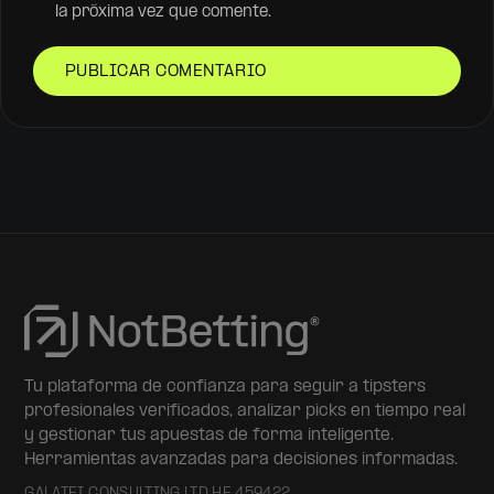
la próxima vez que comente.
Tu plataforma de confianza para seguir a tipsters
profesionales verificados, analizar picks en tiempo real
y gestionar tus apuestas de forma inteligente.
Herramientas avanzadas para decisiones informadas.