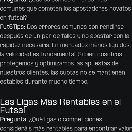
comunes que cometen los apostadores novatos
en futsal?
Fut5Tips:
Dos errores comunes son rendirse
después de un par de fallos y no apostar con la
rapidez necesaria. En mercados menos líquidos,
la velocidad es fundamental. Si bien nosotros
protegemos y optimizamos las apuestas de
nuestros clientes, las cuotas no se mantienen
estables durante mucho tiempo.
Las Ligas Más Rentables en el
Futsal
Pregunta:
¿Qué ligas o competiciones
consideráis más rentables para encontrar valor