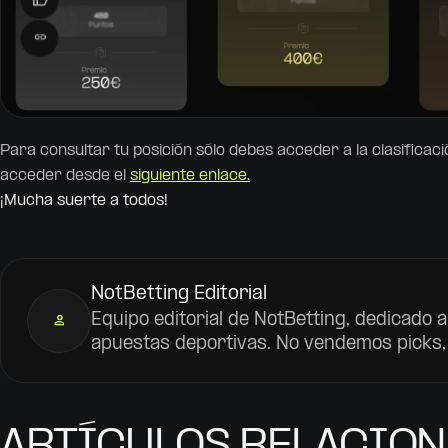
link
Para consultar tu posición sólo debes acceder a la clasificaci
acceder desde el
siguiente enlace.
¡Mucha suerte a todos!
NotBetting Editorial
person
Equipo editorial de NotBetting, dedicado 
apuestas deportivas. No vendemos picks
ARTÍCULOS RELACIO