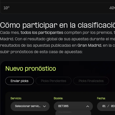
10º
40
Cómo participar en la clasificac
Cada mes,
todos los participantes
compiten por los premios, t
Madrid. Con el resultado global de sus apuestas durante el mes
resultados de las apuestas publicadas en
Gran Madrid
, en la
subir pronósticos de esta casa de apuestas: