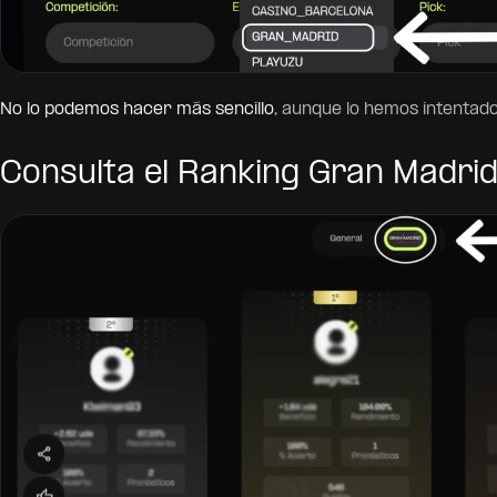
No lo podemos hacer más sencillo
, aunque lo hemos intentado
Consulta el Ranking Gran Madri
share
thumb_up