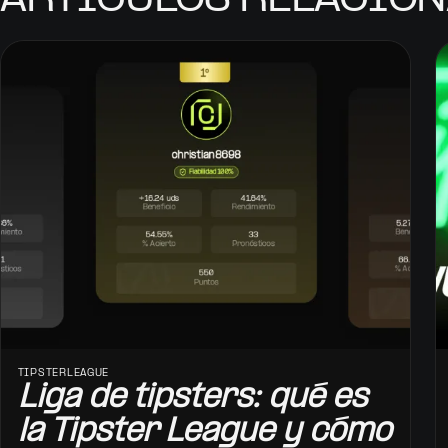
TIPSTERLEAGUE
Liga de tipsters: qué es
la Tipster League y cómo