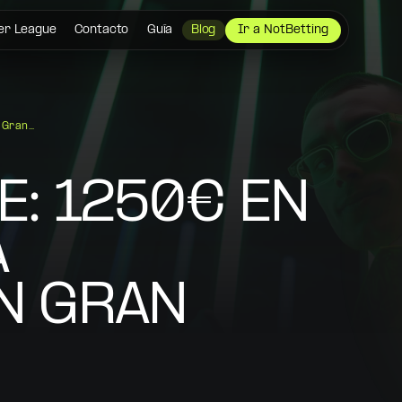
ter League
Contacto
Guía
Blog
Ir a NotBetting
n Gran…
: 1250€ EN
A
N GRAN