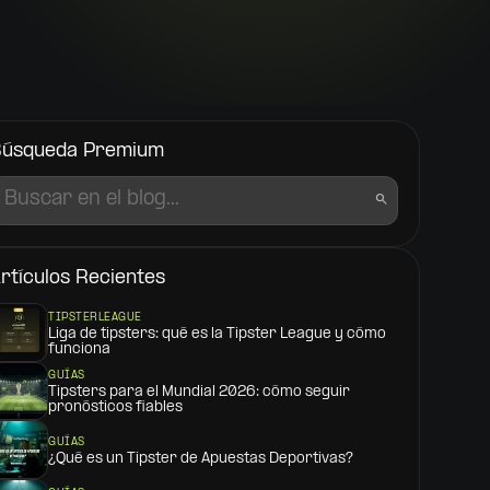
Búsqueda Premium
search
rtículos Recientes
TIPSTERLEAGUE
Liga de tipsters: qué es la Tipster League y cómo
funciona
GUÍAS
Tipsters para el Mundial 2026: cómo seguir
pronósticos fiables
GUÍAS
¿Qué es un Tipster de Apuestas Deportivas?