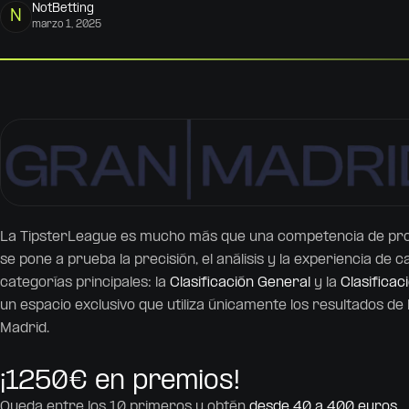
NotBetting
N
marzo 1, 2025
La TipsterLeague es mucho más que una competencia de pron
se pone a prueba la precisión, el análisis y la experiencia de 
categorías principales: la
Clasificación General
y la
Clasifica
un espacio exclusivo que utiliza únicamente los resultados de
Madrid.
¡1250€ en premios!
Queda entre los 10 primeros y obtén
desde 40 a 400 euros.