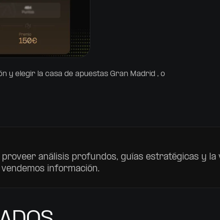
ón y elegir la casa de apuestas Gran Madrid , o
a proveer análisis profundos, guías estratégicas y l
, vendemos información.
NADOS