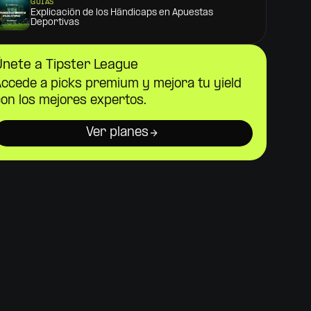
GUÍAS
Explicación de los Hándicaps en Apuestas
Deportivas
Únete a Tipster League
ccede a picks premium y mejora tu yield
on los mejores expertos.
Ver planes
arrow_forward