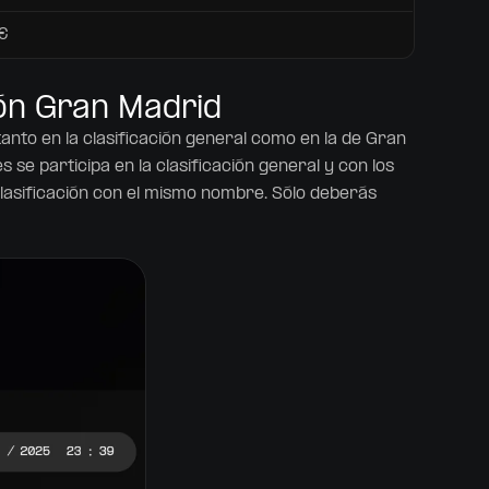
€
ión Gran Madrid
anto en la clasificación general como en la de Gran
 se participa en la clasificación general y con los
 clasificación con el mismo nombre. Sólo deberás