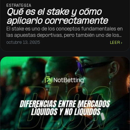
ESTRATEGIA
Qué es el stake y cómo
aplicarlo correctamente
El stake es uno de los conceptos fundamentales en
las apuestas deportivas, pero también uno de los
que más confusión…
octubre 13, 2025
LEER
CHEVRON_RIGHT