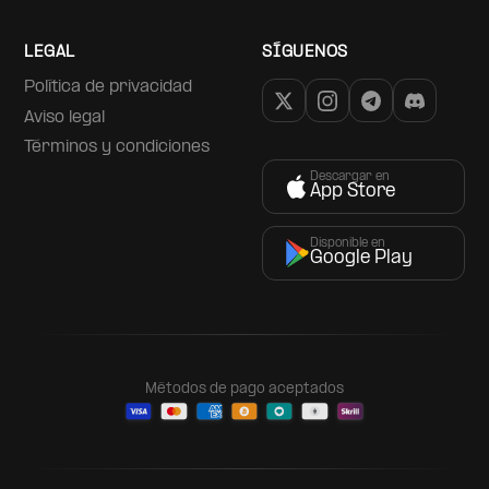
LEGAL
SÍGUENOS
Política de privacidad
Aviso legal
Términos y condiciones
Descargar en
App Store
Disponible en
Google Play
Métodos de pago aceptados