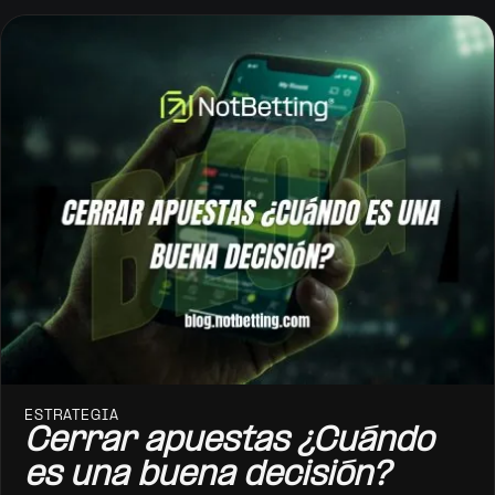
ESTRATEGIA
Cerrar apuestas ¿Cuándo
es una buena decisión?