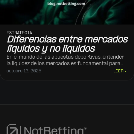
ESTRATEGIA
Diferencias entre mercados
líquidos y no líquidos
En el mundo de las apuestas deportivas, entender
la liquidez de los mercados es fundamental para
desarrollar una estrategia exitosa.…
octubre 13, 2025
LEER
CHEVRON_RIGHT