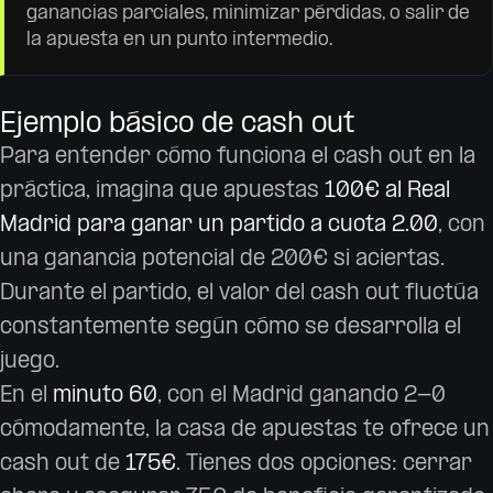
ganancias parciales, minimizar pérdidas, o salir de
la apuesta en un punto intermedio.
Ejemplo básico de cash out
Para entender cómo funciona el cash out en la
práctica, imagina que apuestas
100€ al Real
Madrid para ganar un partido a cuota 2.00
, con
una ganancia potencial de 200€ si aciertas.
Durante el partido, el valor del cash out fluctúa
constantemente según cómo se desarrolla el
juego.
En el
minuto 60
, con el Madrid ganando 2-0
cómodamente, la casa de apuestas te ofrece un
cash out de
175€
. Tienes dos opciones: cerrar