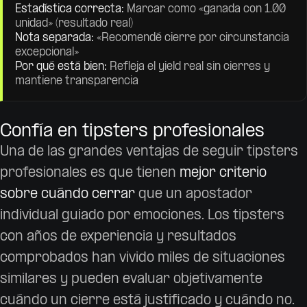
Estadística correcta:
Marcar como «ganada con 1.00
unidad» (resultado real)
Nota separada:
«Recomendé cierre por circunstancia
excepcional»
Por qué está bien:
Refleja el yield real sin cierres y
mantiene transparencia
Confía en tipsters profesionales
Una de las grandes ventajas de seguir tipsters
profesionales es que tienen
mejor criterio
sobre cuándo cerrar
que un apostador
individual guiado por emociones. Los tipsters
con años de experiencia y resultados
comprobados han vivido miles de situaciones
similares y pueden evaluar objetivamente
cuándo un cierre está justificado y cuándo no.