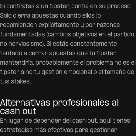
Si contratas a un tipster, confía en su proceso.
Solo cierra apuestas cuando ellos lo
recomienden explícitamente y por razones
fundamentadas (cambios objetivos en el partido,
no nerviosismo). Si estás constantemente
tentado a cerrar apuestas que tu tipster
mantendría, probablemente el problema no es el
tipster sino tu gestión emocional o el tamaño de
tus stakes.
Alternativas profesionales al
cash out
En lugar de depender del cash out, aquí tienes
estrategias más efectivas para gestionar