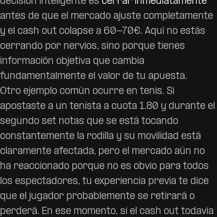
decisión inteligente es
cerrar inmediatamente
antes de que el mercado ajuste completamente
y el cash out colapse a 60-70€. Aquí no estás
cerrando por nervios, sino porque tienes
información objetiva que cambia
fundamentalmente el valor de tu apuesta.
Otro ejemplo común ocurre en tenis. Si
apostaste a un tenista a cuota 1.80 y durante el
segundo set notas que se está tocando
constantemente la rodilla y su movilidad está
claramente afectada, pero el mercado aún no
ha reaccionado porque no es obvio para todos
los espectadores, tu experiencia previa te dice
que el jugador probablemente se retirará o
perderá. En ese momento, si el cash out todavía