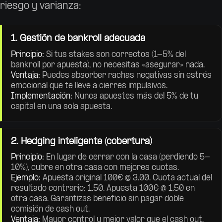
riesgo y varianza:
1. Gestión de bankroll adecuada
Principio:
Si tus stakes son correctos (1-5% del
bankroll por apuesta), no necesitas «asegurar» nada.
Ventaja:
Puedes absorber rachas negativas sin estrés
emocional que te lleve a cierres impulsivos.
Implementación:
Nunca apuestes más del 5% de tu
capital en una sola apuesta.
2. Hedging inteligente (cobertura)
Principio:
En lugar de cerrar con la casa (perdiendo 5-
10%), cubre en otra casa con mejores cuotas.
Ejemplo:
Apuesta original 100€ @ 3.00. Cuota actual del
resultado contrario: 1.50. Apuesta 100€ @ 1.50 en
otra casa. Garantizas beneficio sin pagar doble
comisión de cash out.
Ventaja:
Mayor control y mejor valor que el cash out.