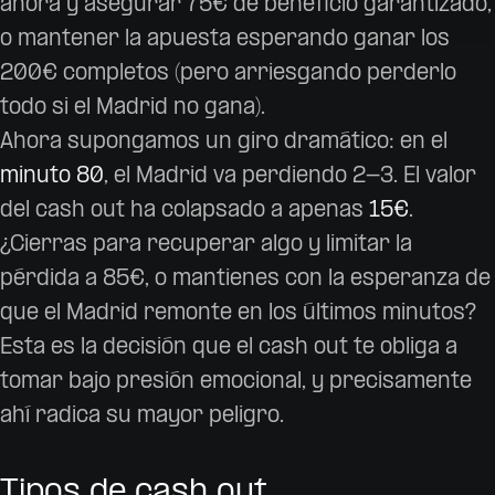
ahora y asegurar 75€ de beneficio garantizado,
o mantener la apuesta esperando ganar los
200€ completos (pero arriesgando perderlo
todo si el Madrid no gana).
Ahora supongamos un giro dramático: en el
minuto 80
, el Madrid va perdiendo 2-3. El valor
del cash out ha colapsado a apenas
15€
.
¿Cierras para recuperar algo y limitar la
pérdida a 85€, o mantienes con la esperanza de
que el Madrid remonte en los últimos minutos?
Esta es la decisión que el cash out te obliga a
tomar bajo presión emocional, y precisamente
ahí radica su mayor peligro.
Tipos de cash out