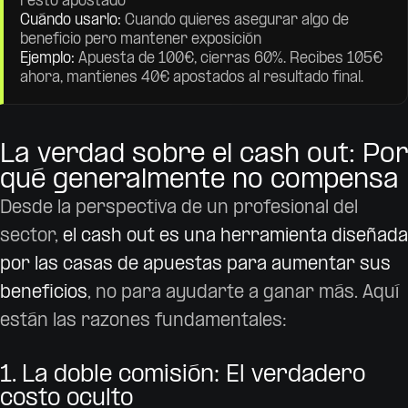
resto apostado
Cuándo usarlo:
Cuando quieres asegurar algo de
beneficio pero mantener exposición
Ejemplo:
Apuesta de 100€, cierras 60%. Recibes 105€
ahora, mantienes 40€ apostados al resultado final.
La verdad sobre el cash out: Por
qué generalmente no compensa
Desde la perspectiva de un profesional del
sector,
el cash out es una herramienta diseñada
por las casas de apuestas para aumentar sus
beneficios
, no para ayudarte a ganar más. Aquí
están las razones fundamentales:
1. La doble comisión: El verdadero
costo oculto