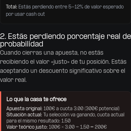
Total:
Estás perdiendo entre 5-12% de valor esperado
por usar cash out
2. Estás perdiendo porcentaje real de
probabilidad
Cuando cierras una apuesta, no estás
recibiendo el valor «justo» de tu posición. Estás
aceptando un descuento significativo sobre el
valor real.
Lo que la casa te ofrece
Apuesta original:
100€ a cuota 3.00 (300€ potencial)
Situación actual:
Tu selección va ganando, cuota actual
para el mismo resultado: 1.50
Valor teórico justo:
100€ × 3.00 ÷ 1.50 = 200€