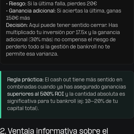
•
Riesgo:
Si la última falla, pierdes 20€
•
Ganancia adicional:
Si aciertas la última, ganas
150€ más
Decisión:
Aquí puede tener sentido cerrar. Has
multiplicado tu inversión por 17.5x y la ganancia
adicional (30% más) no compensa el riesgo de
perderlo todo si la gestión de bankroll no te
permite esa varianza.
Regla práctica:
El cash out tiene más sentido en
combinadas cuando ya has asegurado ganancias
superiores al 500% ROI
y la cantidad absoluta es
significativa para tu bankroll (ej: 10-20% de tu
capital total).
2. Ventaja informativa sobre el