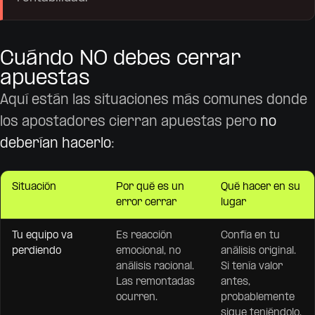
Cuándo NO debes cerrar
apuestas
Aquí están las situaciones más comunes donde
los apostadores cierran apuestas pero
no
deberían hacerlo
:
Situación
Por qué es un
Qué hacer en su
error cerrar
lugar
Tu equipo va
Es reacción
Confía en tu
perdiendo
emocional, no
análisis original.
análisis racional.
Si tenía valor
Las remontadas
antes,
ocurren.
probablemente
sigue teniéndolo.