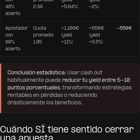
48%
2.30
+5.04%)
-2%)
acierto
Apostador
Cuota
+1,100€
+550€
-550€
con
promedio
(yield
(yield
60%
1.85
+11%)
+5.5%)
acierto
Conclusión estadística:
Usar cash out
habitualmente puede
reducir tu yield entre 5-10
puntos porcentuales
, transformando estrategias
rentables en pérdidas o reduciendo
drásticamente los beneficios.
Cuándo SÍ tiene sentido cerrar
una apuesta