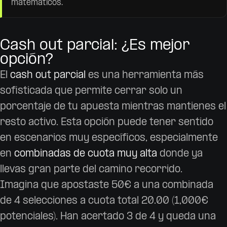
matemáticos.
Cash out parcial: ¿Es mejor
opción?
El
cash out parcial
es una herramienta más
sofisticada que permite cerrar solo un
porcentaje de tu apuesta mientras mantienes el
resto activo. Esta opción puede tener sentido
en escenarios muy específicos, especialmente
en
combinadas de cuota muy alta
donde ya
llevas gran parte del camino recorrido.
Imagina que apostaste 50€ a una combinada
de 4 selecciones a cuota total 20.00 (1,000€
potenciales). Han acertado 3 de 4 y queda una