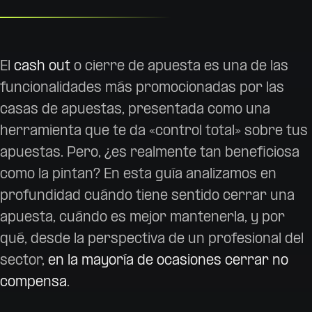
El
cash out
o cierre de apuesta es una de las
funcionalidades más promocionadas por las
casas de apuestas, presentada como una
herramienta que te da «control total» sobre tus
apuestas. Pero, ¿es realmente tan beneficiosa
como la pintan? En esta guía analizamos en
profundidad cuándo tiene sentido cerrar una
apuesta, cuándo es mejor mantenerla, y por
qué, desde la perspectiva de un profesional del
sector,
en la mayoría de ocasiones cerrar no
compensa
.